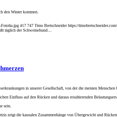
urch den Winter kommen.
Fotolia.jpg
417
747
Timo Bretschneider
https://timobretschneider.c
üßt täglich der Schweinehund…
schmerzen
rkrankungen in unserer Gesellschaft, von der die meisten Menschen b
lichen Einfluss auf den Rücken und daraus resultierenden Belastungser
ar sein.
artzis zeigt die kausalen Zusammenhänge von Übergewicht und Rücken