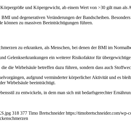
Körpergröße und Köpergewicht, ab einem Wert von >30 gilt man als Ad
von BMI und degenerativen Veränderungen der Bandscheiben. Besonders 
e können zu massiven Beeinträchtigungen führen.
chmerzen zu erkranken, als Menschen, bei denen der BMI im Normalber
nd Gelenkserkrankungen ein weiterer Risikofaktor für übergewichtig
 die die Wirbelsäule betreffen dazu führen, sondern dass auch Stoffwe
lvorgängen, aufgrund verminderter körperlicher Aktivität und es blei
er Wirbelsäule beeinträchtigt.
nsstil zu entwickeln, in dem man sich mit bedarfsgerechter Ernährun
XS.jpg
318
377
Timo Bretschneider
https://timobretschneider.com/wp
Rückenschmerzen