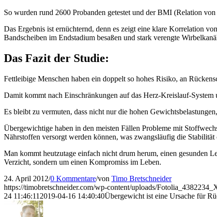
So wurden rund 2600 Probanden getestet und der BMI (Relation von 
Das Ergebnis ist ernüchternd, denn es zeigt eine klare Korrelation 
Bandscheiben im Endstadium besaßen und stark verengte Wirbelkanäl
Das Fazit der Studie:
Fettleibige Menschen haben ein doppelt so hohes Risiko, an Rückens
Damit kommt nach Einschränkungen auf das Herz-Kreislauf-System u
Es bleibt zu vermuten, dass nicht nur die hohen Gewichtsbelastungen,
Übergewichtige haben in den meisten Fällen Probleme mit Stoffwechse
Nährstoffen versorgt werden können, was zwangsläufig die Stabilität d
Man kommt heutzutage einfach nicht drum herum, einen gesunden Lebe
Verzicht, sondern um einen Kompromiss im Leben.
24. April 2012
/
0 Kommentare
/
von
Timo Bretschneider
https://timobretschneider.com/wp-content/uploads/Fotolia_4382234_
24 11:46:11
2019-04-16 14:40:40
Übergewicht ist eine Ursache für 